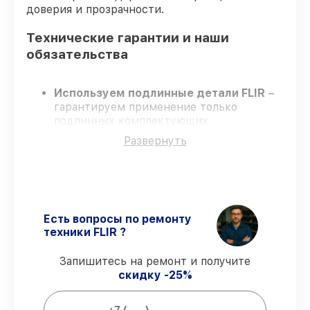
доверия и прозрачности.
Технические гарантии и наши
обязательства
Используем подлинные детали FLIR
–
гарантируем применение только
подлинных комплектующих.
Квалифицированные специалисты
–
Развернуть
проходят постоянное обучение, что
подтверждает уровень их
профессионализма.
Всегда выполняем ремонт вовремя
–
ремонт тепловизора FLIR BTS-X QD65
PRO строго по договоренности.
Есть вопросы по ремонту
Поддержка после ремонта
– все
техники FLIR ?
работы и запчасти защищены
официальной гарантией FLIR.
Запишитесь на ремонт и получите
скидку -25%
Мы гарантируем: