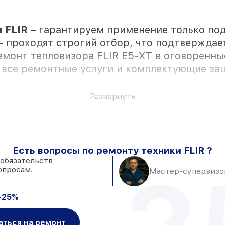
 FLIR
– гарантируем применение только по
– проходят строгий отбор, что подтверждае
емонт тепловизора FLIR E5-XT в оговоренны
 все ремонтные услуги и комплектующие з
Развернуть
ствии клиента
Есть вопросы по ремонту техники FLIR ?
к установке в Казани, остальные поступают
 обязательств
опросам.
адёжные аналоги
– под любые запросы
Мастер-супервизор
 день, если мастер приступает к ремонту ср
-25%
аться на ремонт