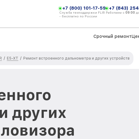
+7 (800) 101-17-59
+7 (843) 254
Служба техподдержки FLIR
Работаем с
09:00
д
- бесплатно по России
Срочный ремонт
Це
R
E5-XT
/
/
Ремонт встроенного дальнометра и других устройств
енного
и других
пловизора