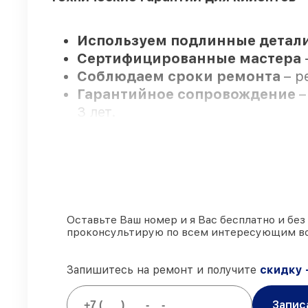
Используем подлинные детали
Сертифицированные мастера
Соблюдаем сроки ремонта
– р
Гарантийное сопровождение
–
3 лет.
Мы гарантируем:
80%
заказов выполняем в присут
90%
комплектующих FLIR готовы 
Оставьте Ваш номер и я Вас бесплатно и без
проконсультирую по всем интересующим в
Подлинные запчасти FLIR и н
85%
работ выполняются в тот же
Запишитесь на ремонт и получите
скидку 
Запис