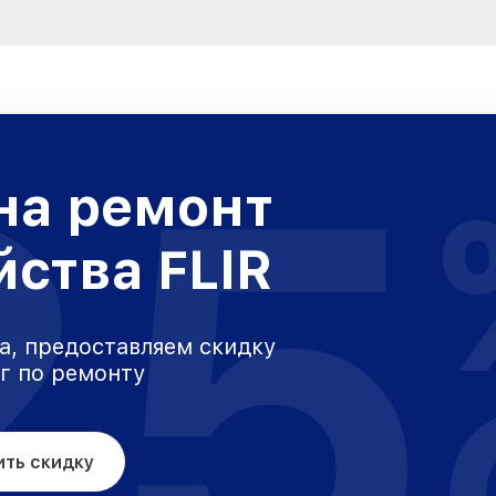
25
на ремонт
йства FLIR
а, предоставляем скидку
уг по ремонту
ить скидку