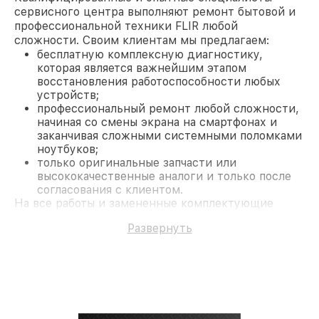
сервисного центра выполняют ремонт бытовой и
профессиональной техники FLIR любой
сложности. Своим клиентам мы предлагаем:
бесплатную комплексную диагностику,
которая является важнейшим этапом
восстановления работоспособности любых
устройств;
профессиональный ремонт любой сложности,
начиная со смены экрана на смартфонах и
заканчивая сложными системными поломками
ноутбуков;
только оригинальные запчасти или
высококачественные аналоги и только после
согласования с клиентом.
На все работы и замененные комплектующие
предоставляется длительная гарантия. В случае
Развернуть
поломки по условиям гарантии, мы бесплатно
исправим ситуацию.
Наши преимущества
Преимуществами нашего сервисного центра FLIR
в Казани являются:
лучшие специалисты с многолетним опытом и
безупречной репутацией;