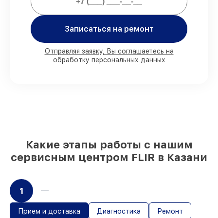
Казани, остальные доставляются быстро
Фирменные детали FLIR и
проверенные реплики
– с учётом любых
Записаться на ремонт
финансовых возможностей
85%
работ исполняются за 1–2 часа,
Отправляя заявку, Вы соглашаетесь на
после приёма тепловизора
обработку персональных данных
Какие этапы работы с нашим
сервисным центром FLIR в Казани
1
Прием и доставка
Диагностика
Ремонт