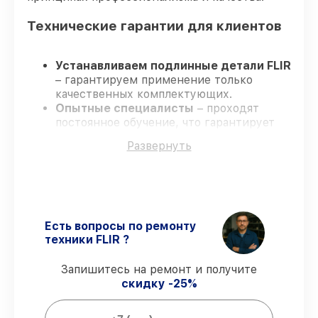
Технические гарантии для клиентов
Устанавливаем подлинные детали FLIR
– гарантируем применение только
качественных комплектующих.
Опытные специалисты
– проходят
постоянное обучение, что гарантирует
качество выполняемых работ.
Развернуть
Соблюдаем сроки ремонта
– ремонт
тепловизора FLIR E6-XT без задержек.
Гарантийное сопровождение
– все
работы и запчасти защищены
гарантийной поддержкой до 3 лет.
Есть вопросы по ремонту
техники FLIR ?
Мы гарантируем:
Запишитесь на ремонт и получите
скидку -25%
80%
работ закрываем с возможностью
личного присутствия владельца
90%
запчастей FLIR готовы к установке в