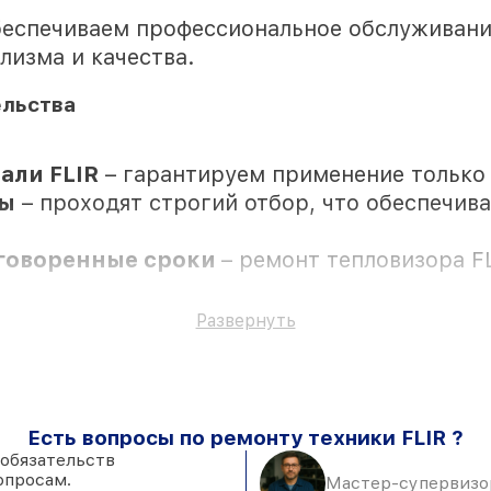
беспечиваем профессиональное обслуживани
лизма и качества.
ельства
али FLIR
– гарантируем применение только
ры
– проходят строгий отбор, что обеспечив
оговоренные сроки
– ремонт тепловизора FL
се виды ремонта защищены сервисной гаран
Развернуть
Есть вопросы по ремонту техники FLIR ?
ожностью личного присутствия владельца
 обязательств
опросам.
к установке в Казани, остальные поступают
Мастер-супервизор