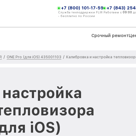
+7 (800) 101-17-59
+7 (843) 254
Служба техподдержки FLIR
Работаем с
09:00
д
- бесплатно по России
Срочный ремонт
Це
R
ONE Pro (для iOS) 435001103
/
/
Калибровка и настройка тепловизор
 настройка
тепловизора
(для iOS)