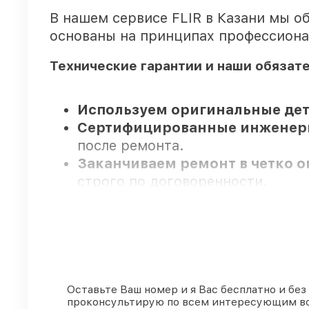
В нашем сервисе FLIR в Казани мы о
основаны на принципах профессиона
Технические гарантии и наши обязат
Используем оригинальные дет
Сертифицированные инжене
после ремонта.
Заканчиваем ремонт в четко 
строго по договоренности.
Официальная гарантия
– все в
Мы гарантируем:
80%
ремонтов закрываем с возм
Оставьте Ваш номер и я Вас бесплатно и без
проконсультирую по всем интересующим в
90%
комплектующих FLIR готовы 