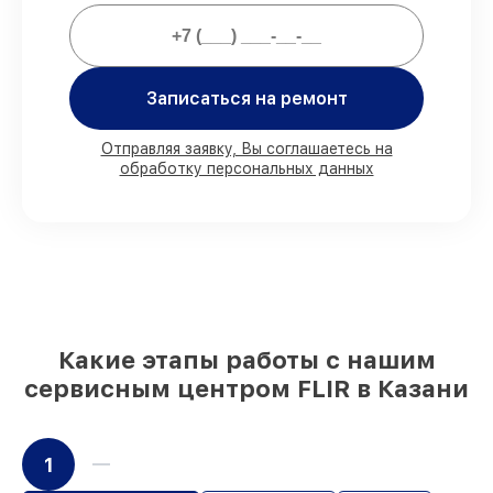
Мы гарантируем:
80%
ремонтов проводим в вашем
присутствии
Записаться на ремонт
90%
деталей FLIR есть в наличии в
мастерской или на складе в Казани,
Отправляя заявку, Вы соглашаетесь на
остальные доступны для срочного заказа
обработку персональных данных
Подлинные запчасти FLIR и надёжные
аналоги
– для разного бюджета
85%
починок занимают до 2 часов, при
незамедлительном начале работ
Какие этапы работы с нашим
сервисным центром FLIR в Казани
1