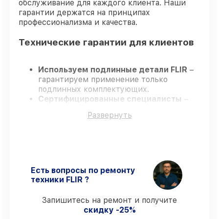
обслуживание для каждого клиента. Наши
гарантии держатся на принципах
профессионализма и качества.
Технические гарантии для клиентов
Используем подлинные детали FLIR
–
гарантируем применение только
подлинных комплектующих.
Сертифицированные специалисты
–
проходят жёсткий контроль знаний и
Развернуть
навыков, что подтверждает уровень их
профессионализма.
Заканчиваем ремонт в четко
оговоренные сроки
– ремонт
тепловизора FLIR ONE Pro LT (для iOS)
435001203 без задержек.
Есть вопросы по ремонту
Гарантийное сопровождение
– все
техники FLIR ?
работы и запчасти защищены
гарантийной поддержкой до 3 лет.
Запишитесь на ремонт и получите
скидку -25%