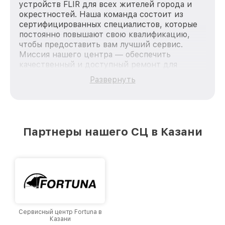
устройств FLIR для всех жителей города и
окрестностей. Наша команда состоит из
сертифицированных специалистов, которые
постоянно повышают свою квалификацию,
чтобы предоставить вам лучший сервис.
Миссия нашего центра — обеспечить
качественный и доступный ремонт для
каждого пользователя продукции FLIR, вне
Развернуть
зависимости от сложности поломки. Мы
стремимся к тому, чтобы каждый клиент был
удовлетворен скоростью и качеством
предоставляемых услуг. Наша цель — стать
лучшим сервисным центром FLIR в городе
Партнеры нашего СЦ в Казани
Казани, постоянно повышая уровень доверия
и лояльности наших клиентов.
Сервисный центр Fortuna в
Казани