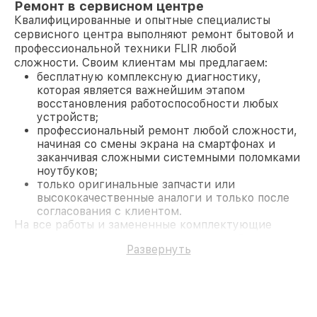
Ремонт в сервисном центре
Квалифицированные и опытные специалисты
сервисного центра выполняют ремонт бытовой и
профессиональной техники FLIR любой
сложности. Своим клиентам мы предлагаем:
бесплатную комплексную диагностику,
которая является важнейшим этапом
восстановления работоспособности любых
устройств;
профессиональный ремонт любой сложности,
начиная со смены экрана на смартфонах и
заканчивая сложными системными поломками
ноутбуков;
только оригинальные запчасти или
высококачественные аналоги и только после
согласования с клиентом.
На все работы и замененные комплектующие
предоставляется длительная гарантия. В случае
Развернуть
поломки по условиям гарантии, мы бесплатно
исправим ситуацию.
Наши преимущества
Преимуществами нашего сервисного центра FLIR
в Казани являются: