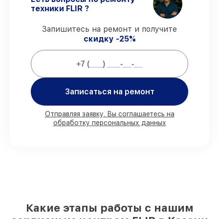
Гарантийное сопровождение
– все все
техники FLIR ?
виды ремонта защищены официальной
гарантией FLIR.
Запишитесь на ремонт и получите
скидку -25%
Мы гарантируем:
80%
ремонтов проводим в вашем
присутствии
Записаться на ремонт
90%
деталей FLIR имеются на складе в
Казани, остальные доставляются быстро
Отправляя заявку, Вы соглашаетесь на
Фирменные детали FLIR и
обработку персональных данных
проверенные реплики
– с учётом любых
финансовых возможностей
85%
починок исполняются за 1–2 часа,
после приёма тепловизора
Какие этапы работы с нашим