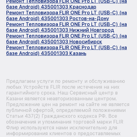
Ремонт Тепловизора FLIR ONE Pro LT (USB-C) (на
базе Android) 435001303 Краснодар
Ремонт Тепловизора FLIR ONE Pro LT (USB-C) (на
базе Android) 435001303 Ростов-на-Дону
Ремонт Тепловизора FLIR ONE Pro LT (USB-C) (на
базе Android) 435001303 Нижний Новгород
Ремонт Тепловизора FLIR ONE Pro LT (USB-C) (на
базе Android) 435001303 Новосибирск
Ремонт Тепловизора FLIR ONE Pro LT (USB-C) (на
базе Android) 435001303 Казань
Предлагаем услуги по ремонту и обслуживанию
любых Устройств FLIR после истечения на них
гарантийного срока. Наш Сервисный центр в
Казани является неавторизованным центром.
Предложение цен на ремонт на сайте не является
публичной офертой, определяемой положениями
Статьи 437(2) Гражданского кодекса РФ. Все
обозначения и упоминания торговой марки FLIR
Флир используются нами исключительно для
информирования клиентов о предоставляемых