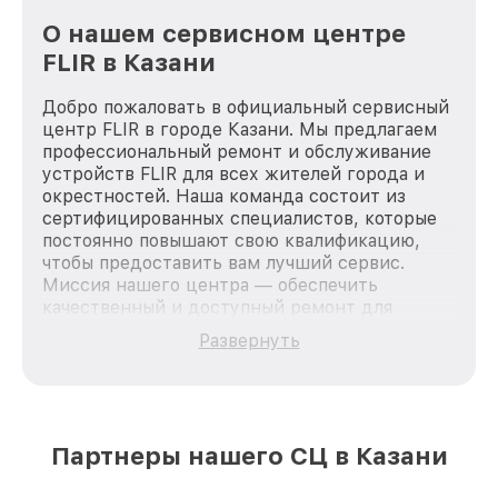
О нашем сервисном центре
FLIR в Казани
Добро пожаловать в официальный сервисный
центр FLIR в городе Казани. Мы предлагаем
профессиональный ремонт и обслуживание
устройств FLIR для всех жителей города и
окрестностей. Наша команда состоит из
сертифицированных специалистов, которые
постоянно повышают свою квалификацию,
чтобы предоставить вам лучший сервис.
Миссия нашего центра — обеспечить
качественный и доступный ремонт для
каждого пользователя продукции FLIR, вне
Развернуть
зависимости от сложности поломки. Мы
стремимся к тому, чтобы каждый клиент был
удовлетворен скоростью и качеством
предоставляемых услуг. Наша цель — стать
лучшим сервисным центром FLIR в городе
Партнеры нашего СЦ в Казани
Казани, постоянно повышая уровень доверия
и лояльности наших клиентов.