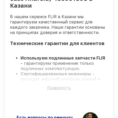
Казани
В нашем сервисе FLIR в Казани мы
гарантируем качественный сервис для
каждого заказчика. Наши гарантии основаны
на принципах доверия и ответственности.
Технические гарантии для клиентов
Используем подлинные запчасти FLIR
– гарантируем применение только
подлинных комплектующих.
Сертифицированные инженеры
–
проходят жёсткий контроль знаний и
навыков, что обеспечивает надёжную
Развернуть
работу устройства после ремонта.
Заканчиваем ремонт в четко
оговоренные сроки
– ремонт
тепловизора FLIR ONE Pro LT (USB-C) (на
базе Android) 435001303 в оговоренные
сроки.
Есть вопросы по ремонту