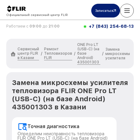
Записаться
Официальный сервисный центр FLIR
+7 (843) 254-68-13
Работаем с
09:00
до
21:00
ONE Pro LT
Сервисный
Ремонт
(USB-C) (на
Замена
центр FLIR
Тепловизоров
базе
/
/
/
микросхемы
в Казани
FLIR
Android)
усилителя
435001303
Замена микросхемы усилителя
тепловизора FLIR ONE Pro LT
(USB-C) (на базе Android)
435001303 в Казани
Точная диагностика
Определим неисправность тепловизора
FLIR ONE Pro LT (USB-C) (на базе Android)