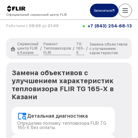
Записаться
Официальный сервисный центр FLIR
+7 (843) 254-68-13
Работаем с
09:00
до
21:00
Сервисный
Ремонт
TG
Замена объективов
центр FLIR
Тепловизоров
165-
/
/
/
с улучшением
в Казани
FLIR
X
характеристик
Замена объективов с
улучшением характеристик
тепловизора FLIR TG 165-X в
Казани
Детальная диагностика
Определим поломку тепловизора FLIR TG
165-X без оплаты.