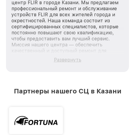
центр FLIR в городе Казани. Мы предлагаем
профессиональный ремонт и обслуживание
устройств FLIR для всех жителей города и
окрестностей. Наша команда состоит из
сертифицированных специалистов, которые
постоянно повышают свою квалификацию,
чтобы предоставить вам лучший сервис.
Миссия нашего центра — обеспечить
качественный и доступный ремонт для
каждого пользователя продукции FLIR, вне
Развернуть
зависимости от сложности поломки. Мы
стремимся к тому, чтобы каждый клиент был
удовлетворен скоростью и качеством
предоставляемых услуг. Наша цель — стать
лучшим сервисным центром FLIR в городе
Партнеры нашего СЦ в Казани
Казани, постоянно повышая уровень доверия
и лояльности наших клиентов.