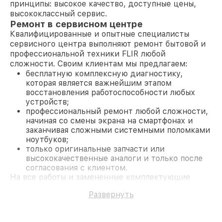
принципы: высокое качество, доступные цены,
высококлассный сервис.
Ремонт в сервисном центре
Квалифицированные и опытные специалисты
сервисного центра выполняют ремонт бытовой и
профессиональной техники FLIR любой
сложности. Своим клиентам мы предлагаем:
бесплатную комплексную диагностику,
которая является важнейшим этапом
восстановления работоспособности любых
устройств;
профессиональный ремонт любой сложности,
начиная со смены экрана на смартфонах и
заканчивая сложными системными поломками
ноутбуков;
только оригинальные запчасти или
высококачественные аналоги и только после
согласования с клиентом.
На все работы и замененные комплектующие
предоставляется длительная гарантия. В случае
Развернуть
поломки по условиям гарантии, мы бесплатно
исправим ситуацию.
Наши преимущества