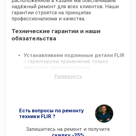
расположенном в Казани мы обеспечиваем
надёжный ремонт для всех клиентов. Наши
гарантии строятся на принципах
профессионализма и качества.
Технические гарантии и наши
обязательства
Устанавливаем подлинные детали FLIR
– гарантируем применение только
заводских комплектующих.
Квалифицированные специалисты
–
Развернуть
проходят постоянное обучение, что
подтверждает уровень их
профессионализма.
Заканчиваем ремонт в четко
оговоренные сроки
– ремонт
тепловизора FLIR TG 165-X без задержек.
Есть вопросы по ремонту
Поддержка после ремонта
– все
техники FLIR ?
работы и запчасти защищены
гарантийной поддержкой до 3 лет.
Запишитесь на ремонт и получите
скидку -25%