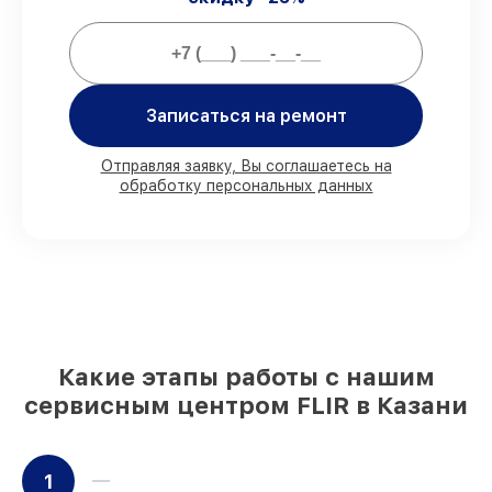
Мы гарантируем:
80%
заказов выполняем в присутствии
Записаться на ремонт
клиента
90%
деталей FLIR есть в наличии в
мастерской или на складе в Казани,
Отправляя заявку, Вы соглашаетесь на
остальные доставляются быстро
обработку персональных данных
Оригинальные комплектующие FLIR и
качественные аналоги
– для разного
бюджета
85%
ремонтов выполняются в тот же
день, после приёма тепловизора
Какие этапы работы с нашим
сервисным центром FLIR в Казани
1