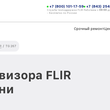
+7 (800) 101-17-59
+7 (843) 254
Служба техподдержки FLIR
Работаем с
09:00
д
- бесплатно по России
Срочный ремонт
Це
R
/
TG 267
визора FLIR
ани