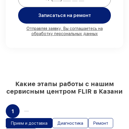
80%
работ проводим с возможностью
личного присутствия владельца
Записаться на ремонт
90%
деталей FLIR имеются на складе в
Казани, остальные доступны для
срочного заказа
Отправляя заявку, Вы соглашаетесь на
Подлинные запчасти FLIR и надёжные
обработку персональных данных
аналоги
– под любые запросы
85%
ремонтов выполняются в тот же
день, после приёма тепловизора
Какие этапы работы с нашим
сервисным центром FLIR в Казани
1
Прием и доставка
Диагностика
Ремонт