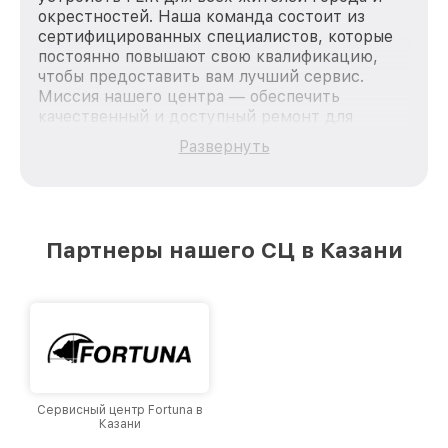
окрестностей. Наша команда состоит из
сертифицированных специалистов, которые
постоянно повышают свою квалификацию,
чтобы предоставить вам лучший сервис.
Миссия нашего центра — обеспечить
качественный и доступный ремонт для
каждого пользователя продукции FLIR, вне
Развернуть
зависимости от сложности поломки. Мы
стремимся к тому, чтобы каждый клиент был
удовлетворен скоростью и качеством
предоставляемых услуг. Наша цель — стать
лучшим сервисным центром FLIR в городе
Партнеры нашего СЦ в Казани
Казани, постоянно повышая уровень доверия
и лояльности наших клиентов.
Сервисный центр Fortuna в
Казани