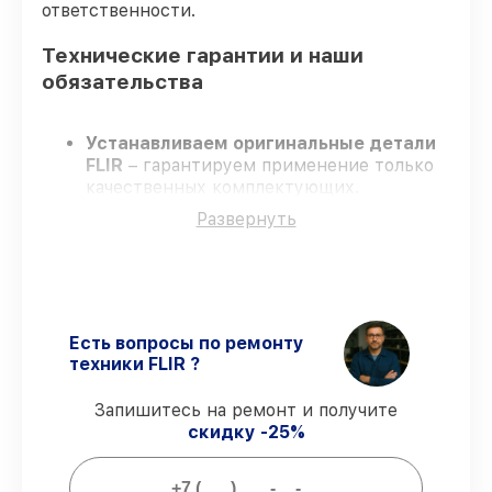
ответственности.
Технические гарантии и наши
обязательства
Устанавливаем оригинальные детали
FLIR
– гарантируем применение только
качественных комплектующих.
Опытные инженеры
– проходят строгий
Развернуть
отбор, что гарантирует качество
выполняемых работ.
Всегда выполняем ремонт вовремя
–
ремонт тепловизора FLIR TS32 Pro в
оговоренные сроки.
Официальная гарантия
– все
Есть вопросы по ремонту
ремонтные услуги и комплектующие
техники FLIR ?
защищены сервисной гарантией.
Запишитесь на ремонт и получите
скидку -25%
Мы гарантируем: