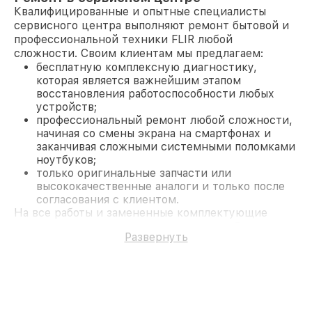
Квалифицированные и опытные специалисты
сервисного центра выполняют ремонт бытовой и
профессиональной техники FLIR любой
сложности. Своим клиентам мы предлагаем:
бесплатную комплексную диагностику,
которая является важнейшим этапом
восстановления работоспособности любых
устройств;
профессиональный ремонт любой сложности,
начиная со смены экрана на смартфонах и
заканчивая сложными системными поломками
ноутбуков;
только оригинальные запчасти или
высококачественные аналоги и только после
согласования с клиентом.
На все работы и замененные комплектующие
предоставляется длительная гарантия. В случае
Развернуть
поломки по условиям гарантии, мы бесплатно
исправим ситуацию.
Наши преимущества
Преимуществами нашего сервисного центра FLIR
в Казани являются:
лучшие специалисты с многолетним опытом и