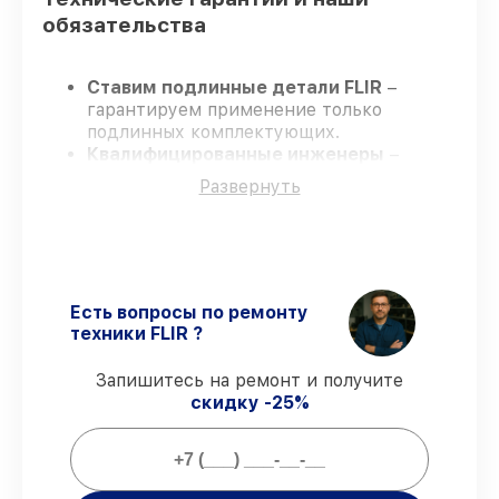
обязательства
Ставим подлинные детали FLIR
–
гарантируем применение только
подлинных комплектующих.
Квалифицированные инженеры
–
проходят строгий отбор, что
Развернуть
гарантирует качество выполняемых
работ.
Всегда выполняем ремонт вовремя
–
ремонт тепловизора FLIR TS32 Pro без
задержек.
Гарантийное сопровождение
– все все
Есть вопросы по ремонту
виды ремонта защищены сервисной
техники FLIR ?
гарантией.
Запишитесь на ремонт и получите
скидку -25%
Мы гарантируем:
80%
работ проводим в присутствии