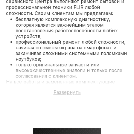
сервисного центра выполняют ремонт бытовой и
профессиональной техники FLIR любой
сложности. Своим клиентам мы предлагаем:
бесплатную комплексную диагностику,
которая является важнейшим этапом
восстановления работоспособности любых
устройств;
профессиональный ремонт любой сложности,
начиная со смены экрана на смартфонах и
заканчивая сложными системными поломками
ноутбуков;
только оригинальные запчасти или
высококачественные аналоги и только после
согласования с клиентом.
На все работы и замененные комплектующие
предоставляется длительная гарантия. В случае
Развернуть
поломки по условиям гарантии, мы бесплатно
исправим ситуацию.
Наши преимущества
Преимуществами нашего сервисного центра FLIR
в Казани являются:
лучшие специалисты с многолетним опытом и
безупречной репутацией;