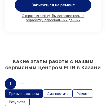
клиента
Записаться на ремонт
90%
деталей FLIR имеются на складе в
Казани, остальные поступают
оперативно
Отправляя заявку, Вы соглашаетесь на
Фирменные детали FLIR и
обработку персональных данных
проверенные реплики
– под любые
запросы
85%
починок исполняются за 1–2 часа,
при незамедлительном начале работ
Какие этапы работы с нашим
сервисным центром FLIR в Казани
1
Прием и доставка
Диагностика
Ремонт
Результат